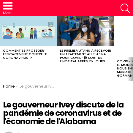
S
Menu
LATEST
STORIES
COMMENT SE PROTÉGER
LE PREMIER UTAHN À RECEVOIR
EFFICACEMENT CONTRE LE
UN TRAITEMENT AU PLASMA
CORONAVIRUS ?
POUR COVID-19 SORT DE
L'HÔPITAL APRÈS 25 JOURS
COVID-19
LE MOND
NOUS EN
MARIAGE 
GORMAN |
You are here:
Home
Le gouverneur Ivey discute de la pandémie de coronavirus et de l’économie de l’Alabama
Le gouverneur Ivey discute de la
pandémie de coronavirus et de
l'économie de l'Alabama