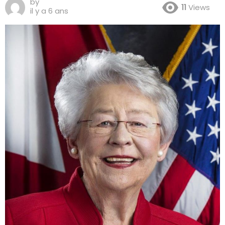
by
11
Views
il y a 6 ans